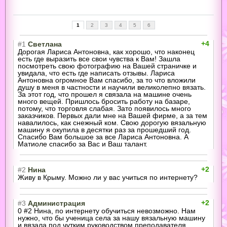
1
2
3
4
5
6
+4
#1
Светлана
Дорогая Лариса Антоновна, как хорошо, что наконец
есть где выразить все свои чувства к Вам! Зашла
посмотреть свою фотографию на Вашей страничке и
увидала, что есть где написать отзывы. Лариса
Антоновна огромное Вам спасибо, за то что вложили
душу в меня в частности и научили великолепно вязать.
За этот год, что прошел я связала на машине очень
много вещей. Пришлось бросить работу на базаре,
потому, что торговля слабая. Зато появилось много
заказчиков. Первых дали мне на Вашей фирме, а за тем
навалилось, как снежный ком. Свою дорогую вязальную
машину я окупила в десятки раз за прошедший год.
Спасибо Вам большое за все Лариса Антоновна. А
Матиоле спасибо за Вас и Ваш талант.
+2
#2
Нина
Живу в Крыму. Можно ли у вас учиться по интернету?
+2
#3
Администрация
0 #2 Нина, по интернету обучиться невозможно. Нам
нужно, что бы ученица села за нашу вязальную машину
и вязала под чутким руководством преподавателя.