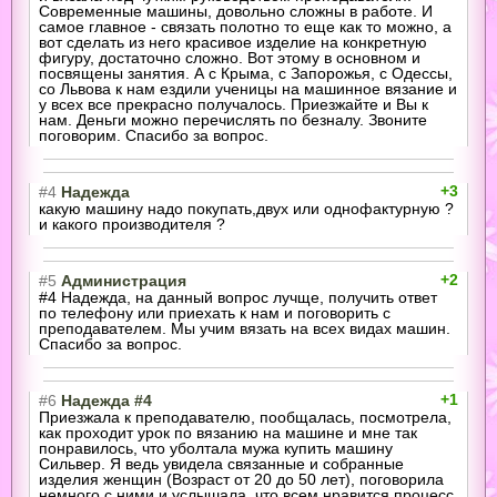
Современные машины, довольно сложны в работе. И
самое главное - связать полотно то еще как то можно, а
вот сделать из него красивое изделие на конкретную
фигуру, достаточно сложно. Вот этому в основном и
посвящены занятия. А с Крыма, с Запорожья, с Одессы,
со Львова к нам ездили ученицы на машинное вязание и
у всех все прекрасно получалось. Приезжайте и Вы к
нам. Деньги можно перечислять по безналу. Звоните
поговорим. Спасибо за вопрос.
+3
#4
Надежда
какую машину надо покупать,двух или однофактурную ?
и какого производителя ?
+2
#5
Администрация
#4 Надежда, на данный вопрос лучще, получить ответ
по телефону или приехать к нам и поговорить с
преподавателем. Мы учим вязать на всех видах машин.
Спасибо за вопрос.
+1
#6
Надежда #4
Приезжала к преподавателю, пообщалась, посмотрела,
как проходит урок по вязанию на машине и мне так
понравилось, что уболтала мужа купить машину
Сильвер. Я ведь увидела связанные и собранные
изделия женщин (Возраст от 20 до 50 лет), поговорила
немного с ними и услышала, что всем нравится процесс