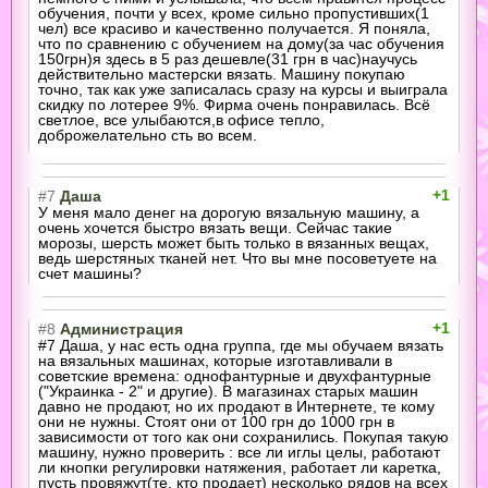
обучения, почти у всех, кроме сильно пропустивших(1
чел) все красиво и качественно получается. Я поняла,
что по сравнению с обучением на дому(за час обучения
150грн)я здесь в 5 раз дешевле(31 грн в час)научусь
действительно мастерски вязать. Машину покупаю
точно, так как уже записалась сразу на курсы и выиграла
скидку по лотерее 9%. Фирма очень понравилась. Всё
светлое, все улыбаются,в офисе тепло,
доброжелательно
сть во всем.
+1
#7
Даша
У меня мало денег на дорогую вязальную машину, а
очень хочется быстро вязать вещи. Сейчас такие
морозы, шерсть может быть только в вязанных вещах,
ведь шерстяных тканей нет. Что вы мне посоветуете на
счет машины?
+1
#8
Администрация
#7 Даша, у нас есть одна группа, где мы обучаем вязать
на вязальных машинах, которые изготавливали в
советские времена: однофантурные и двухфантурные
("Украинка - 2" и другие). В магазинах старых машин
давно не продают, но их продают в Интернете, те кому
они не нужны. Стоят они от 100 грн до 1000 грн в
зависимости от того как они сохранились. Покупая такую
машину, нужно проверить : все ли иглы целы, работают
ли кнопки регулировки натяжения, работает ли каретка,
пусть провяжут(те, кто продает) несколько рядов на всех