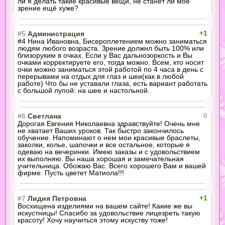
ли я делать такие красивые вещи, не станет ли моё
зрение ещё хуже?
+1
#5
Администрация
#4 Нина Ивановна, Бисероплетением можно заниматься
людям любого возраста. Зрение должнл быть 100% или
близоруким в очках. Если у Вас дальнозоркость и Вы
очками корректируете его, тогда можно. Всем, кто носит
очки можно заниматься этой работой по 4 часа в день с
перерывами на отдых для глаз и шеи(как в любой
работе) Что бы не уставали глаза, есть вариант работать
с большой лупой: на шее и настольной.
0
#6
Светлана
Дорогая Евгения Николаевна здравствуйте! Очень мне
не хватает Ваших уроков. Так быстро закончилось
обучение. Напоминают о нем мои красивые браслеты,
заколки, колье, шапочки и все остальное, которые я
одеваю на вечеринки. Имею заказы и с удовольствием
их выполняю. Вы наша хорошая и замечательная
учительница. Обожаю Вас. Всего хорошего Вам и вашей
фирме. Пусть цветет Матиола!!!
+1
#7
Лидия Петровна
Восхищена изделиями на вашем сайте! Какие же вы
искустницы! Спасибо за удовольствие лицезреть такую
красоту! Хочу научиться этому искуству тоже!