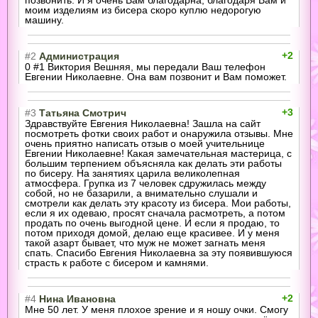
позвонить. И я очень Вам благодарна, благодаря Вам и
моим изделиям из бисера скоро куплю недорогую
машину.
+2
#2
Администрация
0 #1 Виктория Вешняя, мы передали Ваш телефон
Евгении Николаевне. Она вам позвонит и Вам поможет.
+3
#3
Татьяна Смотрич
Здравствуйте Евгения Николаевна! Зашла на сайт
посмотреть фотки своих работ и онаружила отзывы. Мне
очень приятно написать отзыв о моей учительнице
Евгении Николаевне! Какая замечательная мастерица, с
большим терпением объясняла как делать эти работы
по бисеру. На занятиях царила великолепная
атмосфера. Групка из 7 человек сдружилась между
собой, но не базарили, а внимательно слушали и
смотрели как делать эту красоту из бисера. Мои работы,
если я их одеваю, просят сначала расмотреть, а потом
продать по очень выгодной цене. И если я продаю, то
потом приходя домой, делаю еще красивее. И у меня
такой азарт бывает, что муж не может загнать меня
спать. Спасибо Евгения Николаевна за эту появившуюся
страсть к работе с бисером и камнями.
+2
#4
Нина Ивановна
Мне 50 лет. У меня плохое зрение и я ношу очки. Смогу