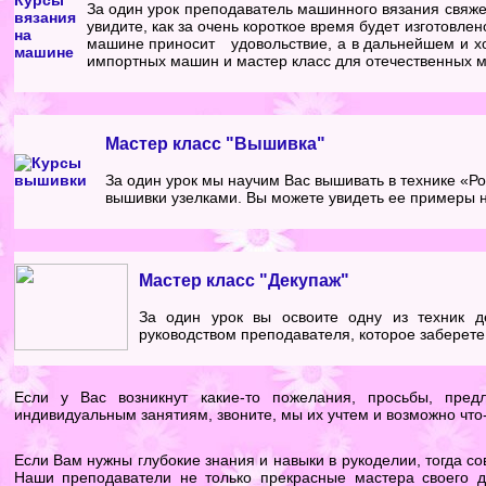
За один урок преподаватель машинного вязания свяжет
увидите, как за очень короткое время будет изготовлен
машине приносит удовольствие, а в дальнейшем и хо
импортных машин и мастер класс для отечественных м
Мастер класс "Вышивка"
За один урок мы научим Вас вышивать в технике «Рок
вышивки узелками. Вы можете увидеть ее примеры 
Мастер класс "Декупаж"
За один урок вы освоите одну из техник д
руководством преподавателя, которое заберете 
Если у Вас возникнут какие-то пожелания, просьбы, пре
индивидуальным занятиям, звоните, мы их учтем и возможно что-
Если Вам нужны глубокие знания и навыки в рукоделии, тогда со
Наши преподаватели не только прекрасные мастера своего д