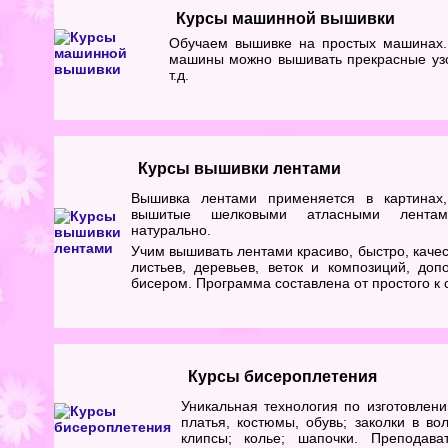
Курсы машинной вышивки
Обучаем вышивке на простых машинах
машины можно вышивать прекрасные узо
т.д.
Курсы вышивки лентами
Вышивка лентами применяется в картинах,
вышитые шелковыми атласными лентами
натурально.
Учим вышивать лентами красиво, быстро, качес
листьев, деревьев, веток и композиций, до
бисером. Программа составлена от простого к
Курсы бисероплетения
Уникальная технология по изготовлен
платья, костюмы, обувь; заколки в вол
клипсы; колье; шапочки. Преподав