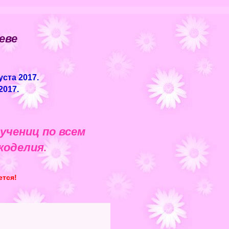
еве
ста 2017.
2017.
чениц по всем
коделия.
ется!