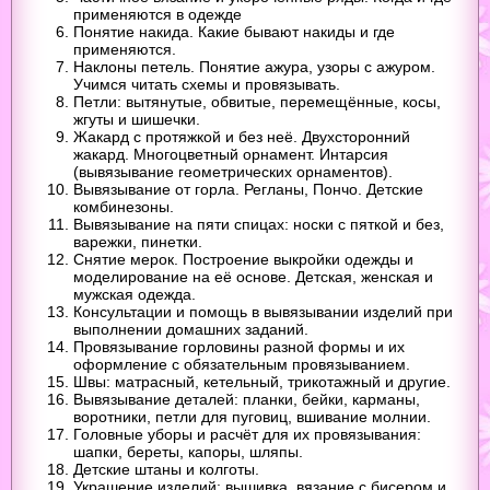
применяются в одежде
Понятие накида. Какие бывают накиды и где
применяются.
Наклоны петель. Понятие ажура, узоры с ажуром.
Учимся читать схемы и провязывать.
Петли: вытянутые, обвитые, перемещённые, косы,
жгуты и шишечки.
Жакард с протяжкой и без неё. Двухсторонний
жакард. Многоцветный орнамент. Интарсия
(вывязывание геометрических орнаментов).
Вывязывание от горла. Регланы, Пончо. Детские
комбинезоны.
Вывязывание на пяти спицах: носки с пяткой и без,
варежки, пинетки.
Снятие мерок. Построение выкройки одежды и
моделирование на её основе. Детская, женская и
мужская одежда.
Консультации и помощь в вывязывании изделий при
выполнении домашних заданий.
Провязывание горловины разной формы и их
оформление с обязательным провязыванием.
Швы: матрасный, кетельный, трикотажный и другие.
Вывязывание деталей: планки, бейки, карманы,
воротники, петли для пуговиц, вшивание молнии.
Головные уборы и расчёт для их провязывания:
шапки, береты, капоры, шляпы.
Детские штаны и колготы.
Украшение изделий: вышивка, вязание с бисером и