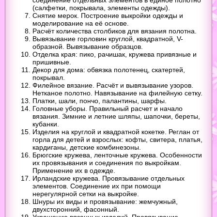
(салфетки, покрывала, элементы одежды).
Снятие мерок. Построение выкройки одежды и
моделирование на её основе.
Расчёт количества столбиков для вязания полотна.
Вывязывание горловин круглой, квадратной, V-
образной. Вывязывание образцов.
Отделка края: пико, рачишак, кружева привязные и
пришивные.
Декор для дома: обвязка полотенец, скатертей,
покрывал.
Филейное вязание. Расчёт и вывязывание узоров.
Нетканое полотно. Навязывание на филейную сетку.
Платки, шали, пончо, палантины, шарфы.
Головные уборы. Правильный расчет и начало
вязания. Зимние и летние шляпы, шапочки, береты,
кубанки.
Изделия на круглой и квадратной кокетке. Реглан от
горла для детей и взрослых: кофты, свитера, платья,
кардиганы, детские комбинезоны.
Брюгские кружева, ленточные кружева. Особенности
их провязывания и соединения по выкройкам.
Применение их в одежде.
Ирландские кружева. Провязывание отдельных
элементов. Соединение их при помощи
нерегулярной сетки на выкройке.
Шнуры их виды и провязывание: жемчужный,
двухсторонний, фасонный.
Украшение вязанных изделий. Провязывание